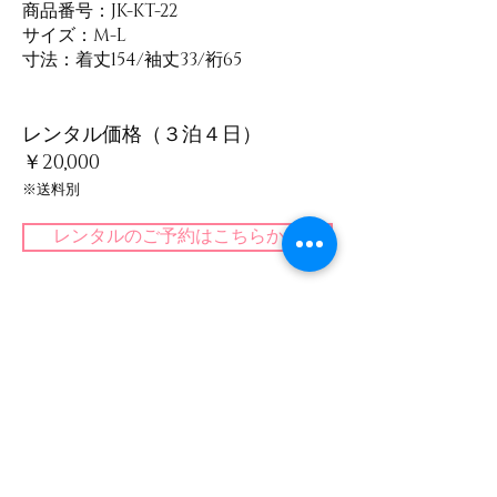
​商品番号：JK-KT-22
サイズ：M-L
​寸法：着丈154/袖丈33/裄65
レンタル価格（３泊４日）
￥20,000
​※送料別
レンタルのご予約はこちらから
公式SNS
Face Book
instagram
​会社情報
全日本伝統文化後継者育成支援協会
レンタルまでの流れ