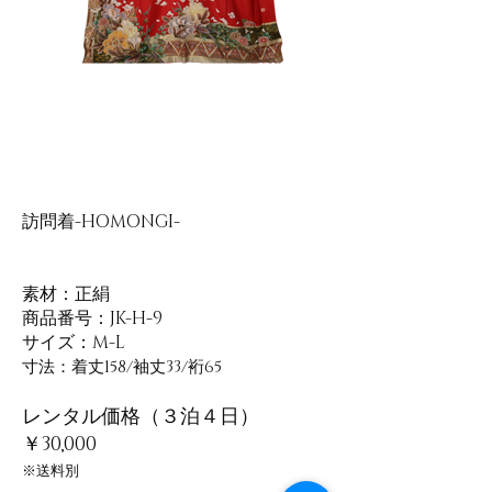
訪問着-HOMONGI-
素材：正絹
​商品番号：JK-H-9
サイズ：M-L
寸法：着丈158/袖丈33/裄65
レンタル価格（３泊４日）
￥30,000
​※送料別