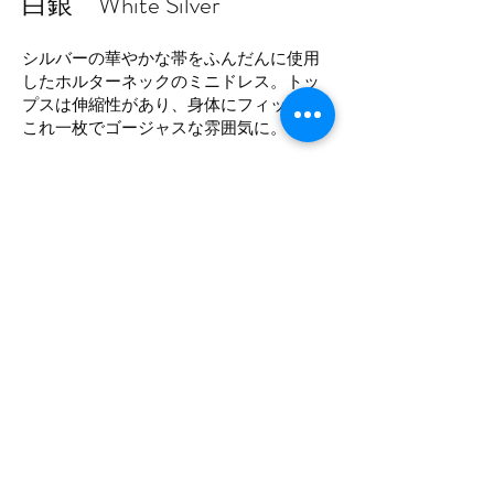
White Silver
​白銀
シルバーの華やかな帯をふんだんに使用
したホルターネックのミニドレス。トッ
プスは伸縮性があり、身体にフィット。
これ一枚でゴージャスな雰囲気に。
素材：帯（銀糸）、ポリエステル
​商品番号：KD-MO-4
サイズ：
バスト88
・ウエスト72
・着丈85
レンタル価格（３泊４日）
￥15,000
販売価格 ¥113
,000
​※送料別
レンタルのご予約はこちらから
​＜一覧に戻る